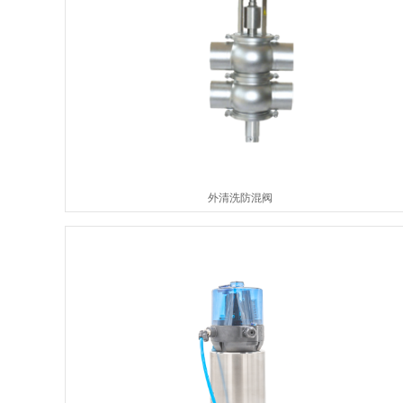
外清洗防混阀