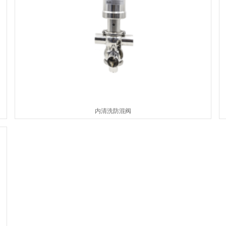
内清洗防混阀